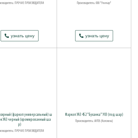
изводитель: ПРОЧИЕ ПРОИЗВОДИТЕЛИ
Производитель: ООО "Уникар"
узнать цену
узнать цену
ксирный (фаркоп универсальный) ш
Фаркоп УАЗ 452 "Буханка" У03 (под шар)
к УАЗ черный (хромированный ша
Производитель: AVTOS (Коломна)
р)
изводитель: ПРОЧИЕ ПРОИЗВОДИТЕЛИ