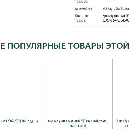
товаров:
Автомобиль:
УАЗ Карго
УАЗ Проф
Описание
Крюк буксирный ТСУ
товара:
(2363-02-4723046-00
Е ПОПУЛЯРНЫЕ ТОВАРЫ ЭТОЙ
иот (2005-2020) У04 (под ша
Фаркоп универсальный УАЗ (черный, хром.
Крюк бу
р)
шар+крюк)
ар+