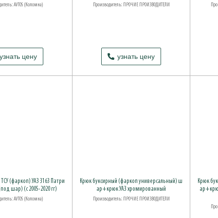
итель: AVTOS (Коломна)
Производитель: ПРОЧИЕ ПРОИЗВОДИТЕЛИ
Про
узнать цену
узнать цену
ТСУ (фаркоп) УАЗ 3163 Патри
Крюк буксирный (фаркоп универсальный) ш
Крюк бу
 (под шар) (с 2005-2020 гг)
ар+крюк УАЗ хромированный
ар+крю
итель: AVTOS (Коломна)
Производитель: ПРОЧИЕ ПРОИЗВОДИТЕЛИ
Про