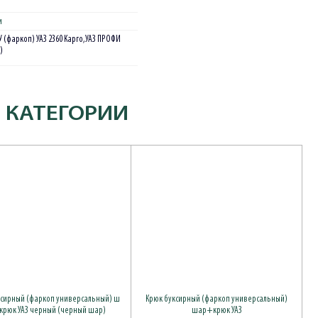
и
 (фаркоп) УАЗ 2360 Карго,УАЗ ПРОФИ
)
 КАТЕГОРИИ
ксирный (фаркоп универсальный) ш
Крюк буксирный (фаркоп универсальный)
крюк УАЗ черный (черный шар)
шар+крюк УАЗ