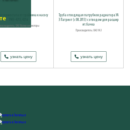
к термостата от тройника к насосу
Труба отводящая патрубков радиатора УА
те
УМЗ-4215,4216
З Патриот (с 08.2013) с отводом для расшир
ит.бачка
оизводитель: ОАО Волжские моторы
Производитель: ОАО УАЗ
узнать цену
узнать цену