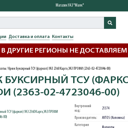
Магазин УАЗ "Маяк"
ции
Доставка и оплата
Контакты
В ДРУГИЕ РЕГИОНЫ НЕ ДОСТАВЛЯЕМ
копы
/
Крюк буксирный ТСУ (фаркоп) УАЗ 2360 Карго,УАЗ ПРОФИ (2363-02-4723046-00)
 БУКСИРНЫЙ ТСУ (ФАРКОП
И (2363-02-4723046-00)
Внутренний
21374
код:
Производитель:
AVTOS (Коломна)
Категория
Фаркопы