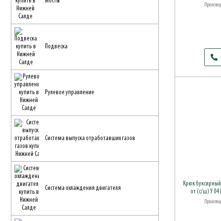
Мосты
Производ
Подвеска
Рулевое управление
Система выпуска отработавших газов
Крюк буксирный 
Система охлаждения двигателя
от (с/ш) У 04
Производ